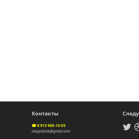
Контакты
Следу
☎ 8 913 985-10-03
olegzatula@gmail.com