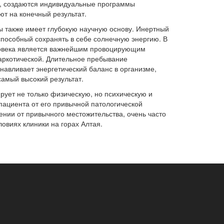
в, создаются индивидуальные программы
т на конечный результат.
ы также имеет глубокую научную основу. Инертный
способный сохранять в себе солнечную энергию. В
ловека является важнейшим провоцирующим
наркотической. Длительное пребывание
навливает энергетический баланс в организме,
самый высокий результат.
ирует не только физическую, но психическую и
пациента от его привычной патологической
нии от привычного местожительства, очень часто
виях клиники на горах Алтая.