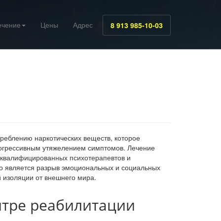
ечение
Цены
Адрес
8 913 985-10-03
реблению наркотических веществ, которое
огрессивным утяжелением симптомов. Лечение
 квалифицированных психотерапевтов и
о является разрыв эмоциональных и социальных
й изоляции от внешнего мира.
нтре реабилитации